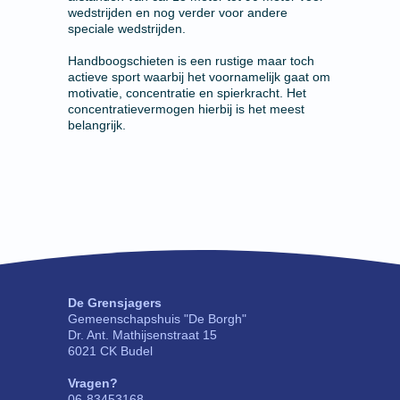
wedstrijden en nog verder voor andere
speciale wedstrijden.
Handboogschieten is een rustige maar toch
actieve sport waarbij het voornamelijk gaat om
motivatie, concentratie en spierkracht. Het
concentratievermogen hierbij is het meest
belangrijk.
De Grensjagers
Gemeenschapshuis "De Borgh"
Dr. Ant. Mathijsenstraat 15
6021 CK Budel
Vragen?
06-83453168