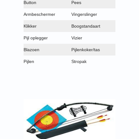
Button
Pees
Armbeschermer
Vingerslinger
Klikker
Boogstandaart
Pijl oplegger
Vizier
Blazoen
Pijlenkoker/tas
Pijlen
Stropak